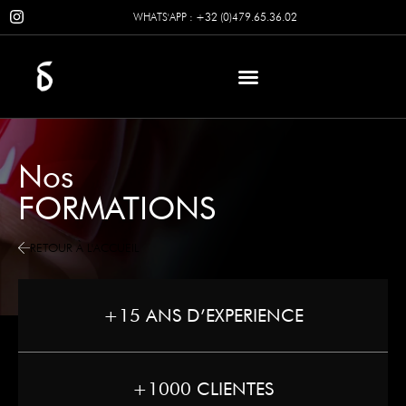
WHATS'APP : +32 (0)479.65.36.02
PRENDRE
RENDEZ-
NOS SERVICES
VOUS
Nos
FORMATIONS
RETOUR À L'ACCUEIL
+15 ANS D’EXPERIENCE
+1000 CLIENTES